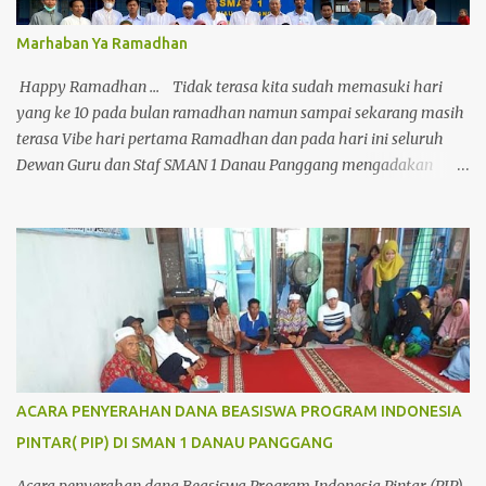
Marhaban Ya Ramadhan
Happy Ramadhan ... Tidak terasa kita sudah memasuki hari
yang ke 10 pada bulan ramadhan namun sampai sekarang masih
terasa Vibe hari pertama Ramadhan dan pada hari ini seluruh
Dewan Guru dan Staf SMAN 1 Danau Panggang mengadakan
buka puasa bersama setelah sekian lama tidak mengadakan
kegiatan ini karena terhalang pandemi. Sekilas tidak ada yang
berbeda dari wajah-wajah yang terdapat pada foto ini namun
setelah di tela'ah ada beberapa wajah baru yang hadir di keluarga
besar SMAN 1 Danau Panggang. semoga dengan hadirnya
mereka dapat memberikan menyegaran dan kemajuaan untuk
sekolah kita tercinta. Sangat terlihat keakraban dan
kebersamaan yang tercipta dari kebersamaan ini semoga kita
akan terus bersama melewati hari-hari yang terlihat tidak akan
ACARA PENYERAHAN DANA BEASISWA PROGRAM INDONESIA
mudah di lalui disini namun karena kebersamaan ini akan
PINTAR( PIP) DI SMAN 1 DANAU PANGGANG
menjadikan keringanan langkah kaki kita dalam meniti hari-hari
di SMAN 1 Danau Panggang Dan .... Dan ... Dan SELAMAT KEPADA