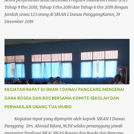
Acara penyerahan dana Beasiswa Program Indonesia Pintar (PIP)
GURU-GURU kita yang tepat pada hari ini Rabu, 13...
Tahap 9 thn 2018, Tahap 3 thn 2019 dan Tahap 6 thn 2019 dengan
jumlah siswa 123 orang di SMAN 1 Danau PanggangKamis, 19
Desember 2019
KEGIATAN RAPAT DI SMAN 1 DANAU PANGGANG MENGENAI
DANA BOSDA DAN BOS BERSAMA KOMITE SEKOLAH DAN
PERWAKILAN ORANG TUA MURID
Kegiatan rapat yang dipimpim oleh kepsek SMAN 1 Danau
Panggang Drs. Ahmad Rifani, M.Pd selaku penanggung jawab
mengenai finalisasi RKA/ RKAS Bosreg dan Bosda dan Rencana