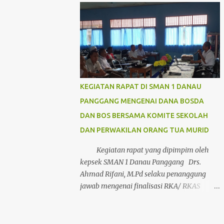
dalam meniti hari-hari di SMAN 1 Danau
Panggang Dan .... Dan ... Dan SELAMAT
KEPADA GURU-GURU kita yang tepat pada
hari ini Rabu, 13...
KEGIATAN RAPAT DI SMAN 1 DANAU
PANGGANG MENGENAI DANA BOSDA
DAN BOS BERSAMA KOMITE SEKOLAH
DAN PERWAKILAN ORANG TUA MURID
Kegiatan rapat yang dipimpim oleh
kepsek SMAN 1 Danau Panggang Drs.
Ahmad Rifani, M.Pd selaku penanggung
jawab mengenai finalisasi RKA/ RKAS
Bosreg dan Bosda dan Rencana Belanja
Dana Bosreg Gelombang I Tahun 2020 di
SMAN 1 Danau Panggang dilaksanakan