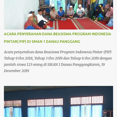
besar SMAN 1 Danau Panggang. semoga dengan hadirnya
mereka dapat memberikan menyegaran dan kemajuaan untuk
sekolah kita tercinta. Sangat terlihat keakraban dan
kebersamaan yang tercipta dari kebersamaan ini semoga kita
akan terus bersama melewati hari-hari yang terlihat tidak akan
ACARA PENYERAHAN DANA BEASISWA PROGRAM INDONESIA
mudah di lalui disini namun karena kebersamaan ini akan
PINTAR( PIP) DI SMAN 1 DANAU PANGGANG
menjadikan keringanan langkah kaki kita dalam meniti hari-hari
di SMAN 1 Danau Panggang Dan .... Dan ... Dan SELAMAT KEPADA
Acara penyerahan dana Beasiswa Program Indonesia Pintar (PIP)
GURU-GURU kita yang tepat pada hari ini Rabu, 13...
Tahap 9 thn 2018, Tahap 3 thn 2019 dan Tahap 6 thn 2019 dengan
jumlah siswa 123 orang di SMAN 1 Danau PanggangKamis, 19
Desember 2019