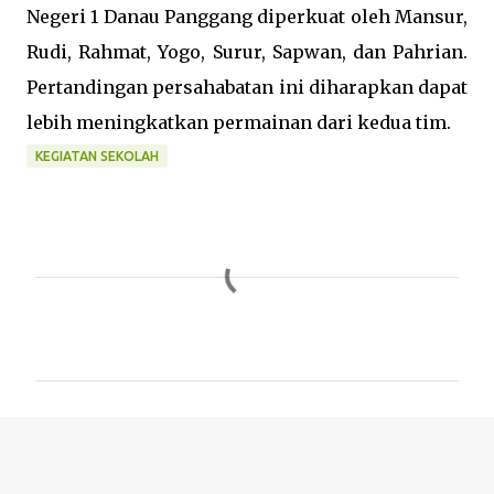
Negeri 1 Danau Panggang diperkuat oleh Mansur,
Rudi, Rahmat, Yogo, Surur, Sapwan, dan Pahrian.
Pertandingan persahabatan ini diharapkan dapat
lebih meningkatkan permainan dari kedua tim.
KEGIATAN SEKOLAH
C
o
m
m
e
n