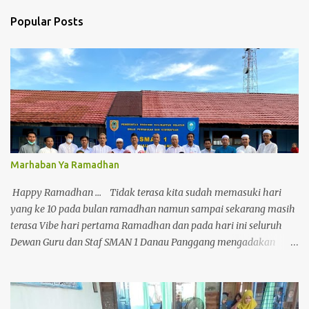
Popular Posts
Marhaban Ya Ramadhan
Happy Ramadhan ... Tidak terasa kita sudah memasuki hari
yang ke 10 pada bulan ramadhan namun sampai sekarang masih
terasa Vibe hari pertama Ramadhan dan pada hari ini seluruh
Dewan Guru dan Staf SMAN 1 Danau Panggang mengadakan
buka puasa bersama setelah sekian lama tidak mengadakan
kegiatan ini karena terhalang pandemi. Sekilas tidak ada yang
berbeda dari wajah-wajah yang terdapat pada foto ini namun
setelah di tela'ah ada beberapa wajah baru yang hadir di keluarga