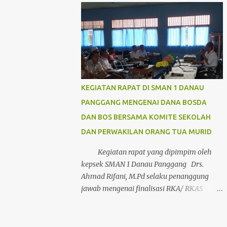
dalam meniti hari-hari di SMAN 1 Danau
Panggang Dan .... Dan ... Dan SELAMAT
KEPADA GURU-GURU kita yang tepat pada
hari ini Rabu, 13...
KEGIATAN RAPAT DI SMAN 1 DANAU
PANGGANG MENGENAI DANA BOSDA
DAN BOS BERSAMA KOMITE SEKOLAH
DAN PERWAKILAN ORANG TUA MURID
Kegiatan rapat yang dipimpim oleh
kepsek SMAN 1 Danau Panggang Drs.
Ahmad Rifani, M.Pd selaku penanggung
jawab mengenai finalisasi RKA/ RKAS
Bosreg dan Bosda dan Rencana Belanja
Dana Bosreg Gelombang I Tahun 2020 di
SMAN 1 Danau Panggang dilaksanakan